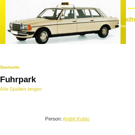
Direkt zum Inhalt
Men
taxif
Interes
Pfadnavigation
Startseite
Fuhrpark
Alle Spalten zeigen
Person:
André Kuhlo