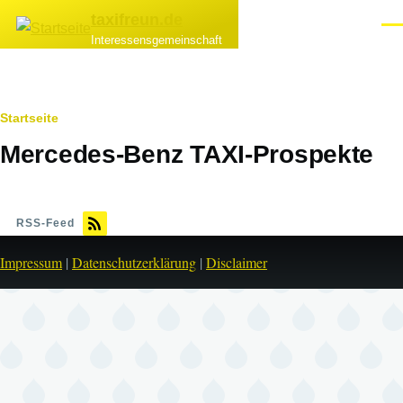
Direkt zum Inhalt
taxifreun.de
Men
Interessensgemeinschaft
Pfadnavigation
Startseite
Mercedes-Benz TAXI-Prospekte
RSS-Feed
Impressum
|
Datenschutzerklärung
|
Disclaimer