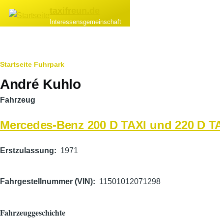
Direkt zum Inhalt
taxifreun.de
Interessensgemeinschaft
Pfadnavigation
Startseite
Fuhrpark
André Kuhlo
Fahrzeug
Mercedes-Benz 200 D TAXI und 220 D T
Erstzulassung
1971
Fahrgestellnummer (VIN)
11501012071298
Fahrzeuggeschichte