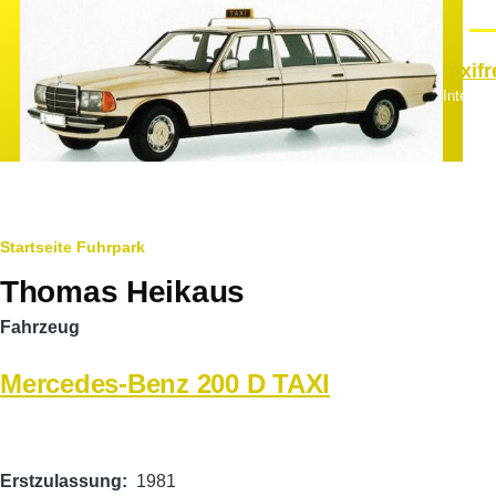
Direkt zum Inhalt
Men
taxif
Interes
Pfadnavigation
Startseite
Fuhrpark
Thomas Heikaus
Fahrzeug
Mercedes-Benz 200 D TAXI
Hauptfahrzeugbild
Erstzulassung
1981