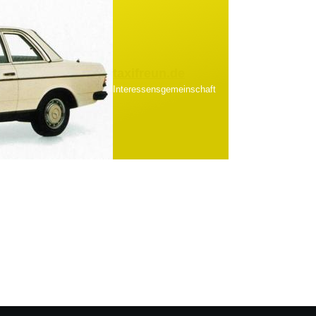
taxifreun.de
Interessensgemeinschaft