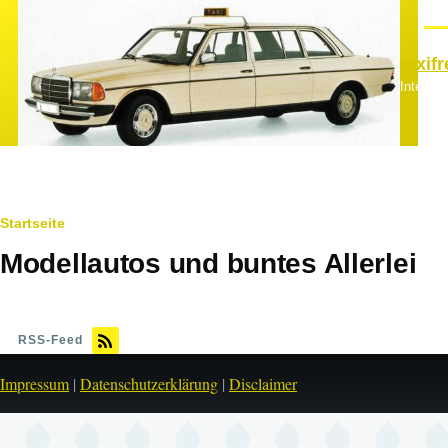
Direkt zum Inhalt
Men
taxif
Interes
Pfadnavigation
Startseite
Modellautos und buntes Allerlei
RSS-Feed
Impressum
|
Datenschutzerklärung
|
Disclaimer