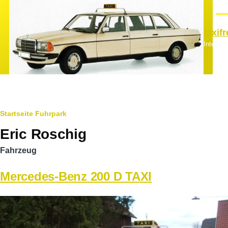
Direkt zum Inhalt
Men
taxif
Interes
Pfadnavigation
Startseite
Fuhrpark
Eric Roschig
Fahrzeug
Mercedes-Benz 200 D TAXI
Hauptfahrzeugbild