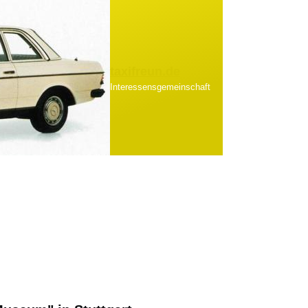
taxifreun.de
Interessensgemeinschaft