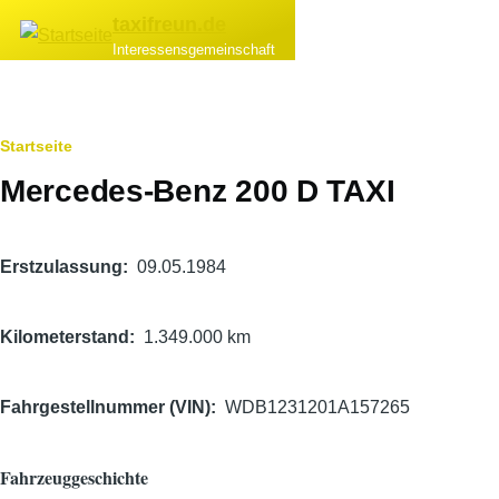
Direkt zum Inhalt
taxifreun.de
Interessensgemeinschaft
Pfadnavigation
Startseite
Mercedes-Benz 200 D TAXI
Hauptfahrzeugbild
Erstzulassung
09.05.1984
Kilometerstand
1.349.000 km
Fahrgestellnummer (VIN)
WDB1231201A157265
Fahrzeuggeschichte