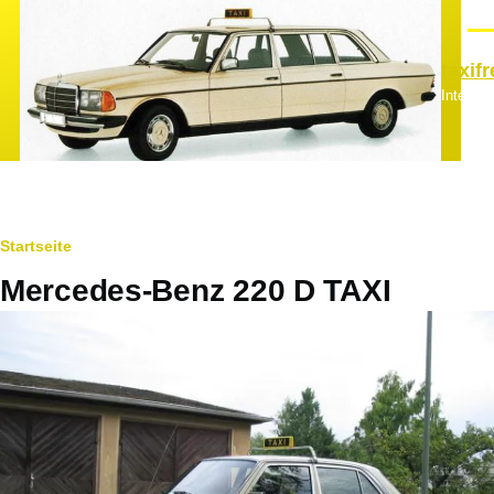
Direkt zum Inhalt
Men
taxif
Interes
Pfadnavigation
Startseite
Mercedes-Benz 220 D TAXI
Hauptfahrzeugbild