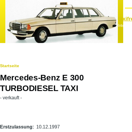
Direkt zum Inhalt
Men
taxif
Interes
Pfadnavigation
Startseite
Mercedes-Benz E 300
TURBODIESEL TAXI
- verkauft -
Hauptfahrzeugbild
Erstzulassung
10.12.1997